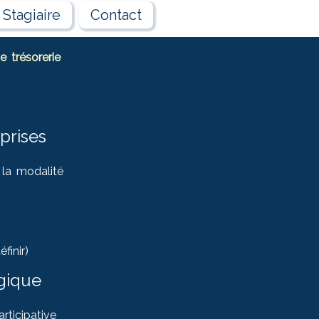
Stagiaire
Contact
e trésorerie
prises
 la modalité
)
finir)
gique
rticipative