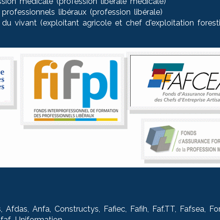
sion médicale (profession libérale médicale)
rofessionnels libéraux (profession libérale)
 vivant (exploitant agricole et chef d'exploitation foresti
, Afdas, Anfa, Constructys, Fafiec, Fafih, Faf.TT, Fafsea,
faf, Uniformation