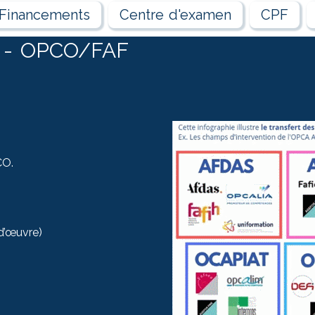
Financements
Centre d'examen
CPF
ur - OPCO/FAF
CO.
d’œuvre)