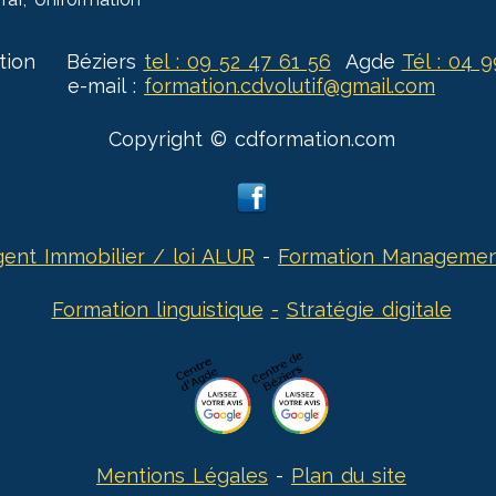
tion Béziers
tel : 09 52 47 61 56
Agde
Tél : 04 
e-mail :
formation.cdvolutif@gmail.com
Copyright © cdformation.com
ent Immobilier / loi ALUR
-
Formation Manageme
Formation linguistique
-
Stratégie digitale
Mentions Légales
-
Plan du site