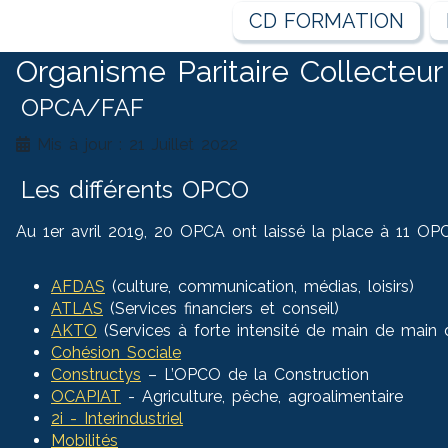
CD FORMATION
Organisme Paritaire Collecte
OPCA/FAF
Mis à jour : 21 Juillet 2022
Les différents OPCO
Au 1er avril 2019, 20 OPCA ont laissé la place à 11 OP
AFDAS
(culture, communication, médias, loisirs)
ATLAS
(Services financiers et conseil)
AKTO
(Services à forte intensité de main de main 
Cohésion Sociale
Constructys
– L’OPCO de la Construction
OCAPIAT
- Agriculture, pêche, agroalimentaire
2i - Interindustriel
Mobilités