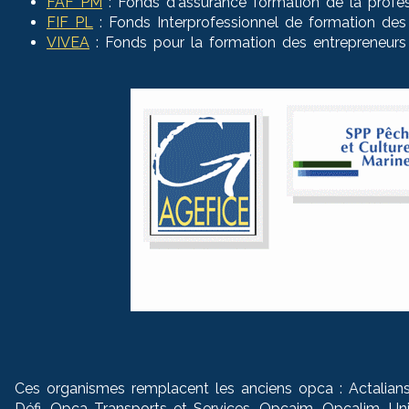
FAF PM
: Fonds d'assurance formation de la profes
FIF PL
: Fonds Interprofessionnel de formation des p
VIVEA
: Fonds pour la formation des entrepreneurs du
Ces organismes remplacent
l
es anciens opca : Actalians
Défi, Opca Transports et Services, Opcaim, Opcalim, Uni